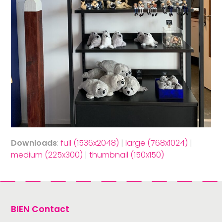
Downloads
:
full (1536x2048)
|
large (768x1024)
|
medium (225x300)
|
thumbnail (150x150)
BIEN Contact