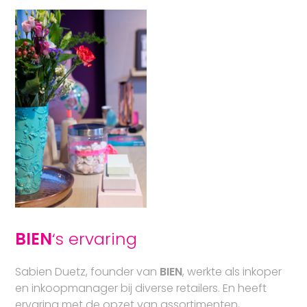
BIEN
‘s ervaring
Sabien Duetz, founder van
BIEN
, werkte als inkoper
en inkoopmanager bij diverse retailers. En heeft
ervaring met de opzet van assortimenten,