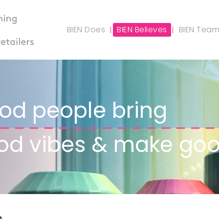
BIEN Does
BIEN Believes
BIEN Tea
od people bring
od vibes & make good