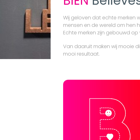
BIEN
Believe
Wij geloven dat echte merken 
mensen en de wereld om hen h
Echte merken zijn gebouwd op ve
Van daaruit maken wij mooie di
mooi resultaat.