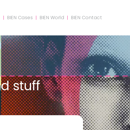
m
BIEN Cases
BIEN World
BIEN Contact
 stuff