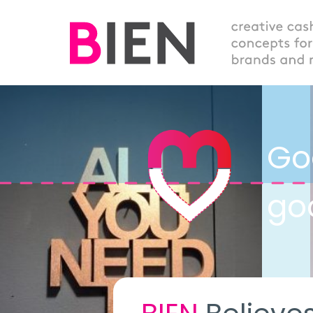
Go
go