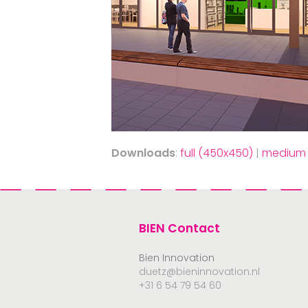
Downloads
:
full (450x450)
|
medium 
BIEN Contact
Bien Innovation
duetz@bieninnovation.nl
+31 6 54 79 54 60