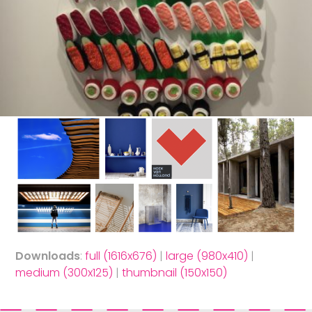
Downloads
:
full (1616x676)
|
large (980x410)
|
medium (300x125)
|
thumbnail (150x150)