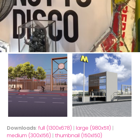
Downloads
:
full (1300x678)
|
large (980x511)
|
medium (300x156)
|
thumbnail (150x150)