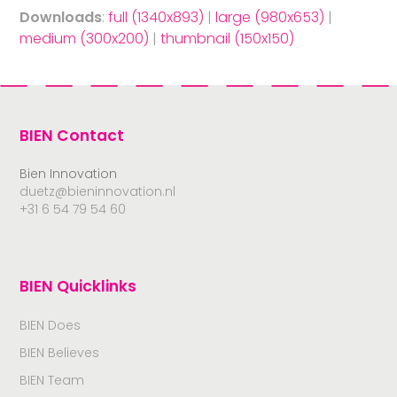
Downloads
:
full (1340x893)
|
large (980x653)
|
medium (300x200)
|
thumbnail (150x150)
BIEN Contact
Bien Innovation
duetz@bieninnovation.nl
+31 6 54 79 54 60
BIEN Quicklinks
BIEN Does
BIEN Believes
BIEN Team