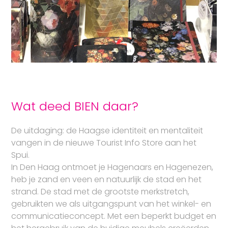
Wat deed BIEN daar?
De uitdaging: de Haagse identiteit en mentaliteit
vangen in de nieuwe Tourist Info Store aan het
Spui.
In Den Haag ontmoet je Hagenaars en Hagenezen,
heb je zand en veen en natuurlijk de stad en het
strand. De stad met de grootste merkstretch,
gebruikten we als uitgangspunt van het winkel- en
communicatieconcept. Met een beperkt budget en