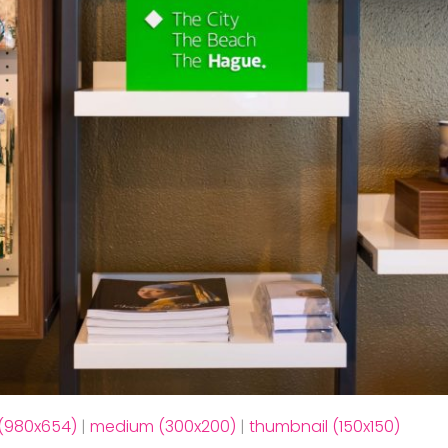
 (980x654)
|
medium (300x200)
|
thumbnail (150x150)