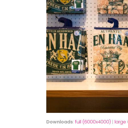
Downloads
:
full (6000x4000)
|
large