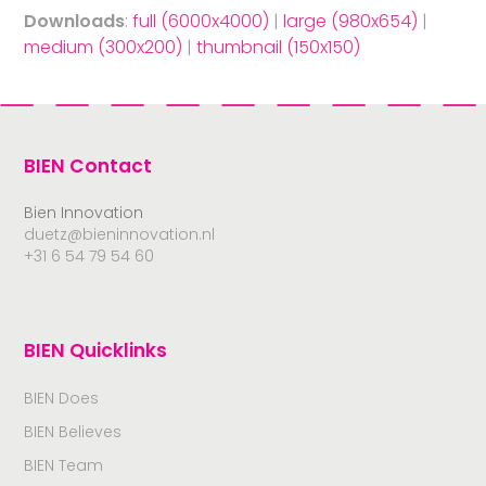
Downloads
:
full (6000x4000)
|
large (980x654)
|
medium (300x200)
|
thumbnail (150x150)
BIEN Contact
Bien Innovation
duetz@bieninnovation.nl
+31 6 54 79 54 60
BIEN Quicklinks
BIEN Does
BIEN Believes
BIEN Team