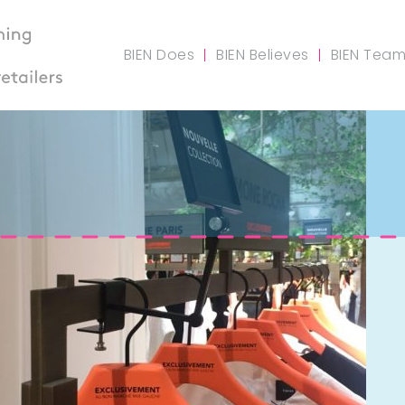
BIEN Does
BIEN Believes
BIEN Tea