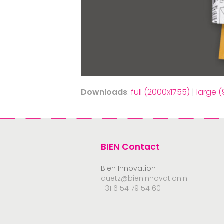
Downloads
:
full (2000x1755)
|
large 
BIEN Contact
Bien Innovation
duetz@bieninnovation.nl
+31 6 54 79 54 60