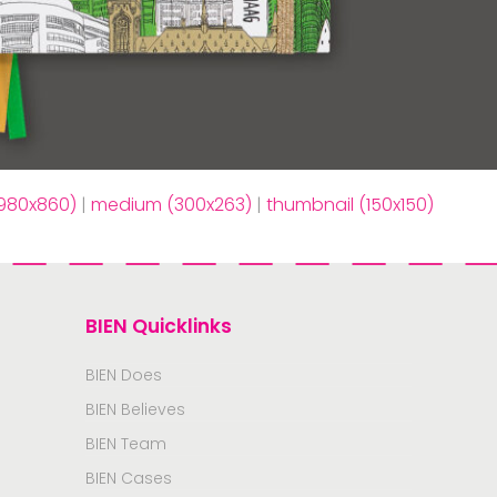
(980x860)
|
medium (300x263)
|
thumbnail (150x150)
BIEN Quicklinks
BIEN Does
BIEN Believes
BIEN Team
BIEN Cases