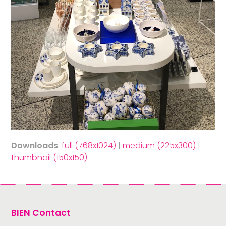
Downloads
:
full (768x1024)
|
medium (225x300)
|
thumbnail (150x150)
BIEN Contact