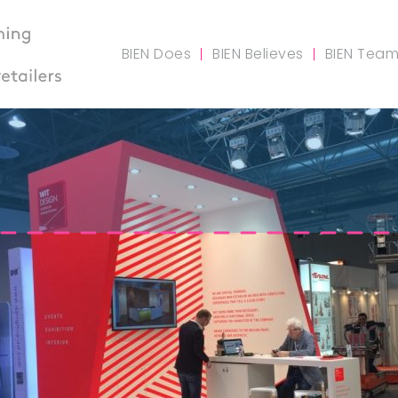
BIEN Does
BIEN Believes
BIEN Tea