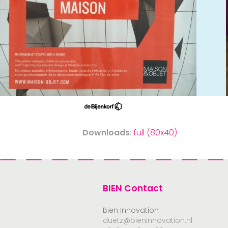
Downloads
:
full (80x40)
BIEN Contact
Bien Innovation
duetz@bieninnovation.nl