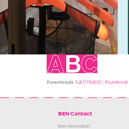
Downloads
:
full (176x65)
|
thumbnail 
BIEN Contact
Bien Innovation