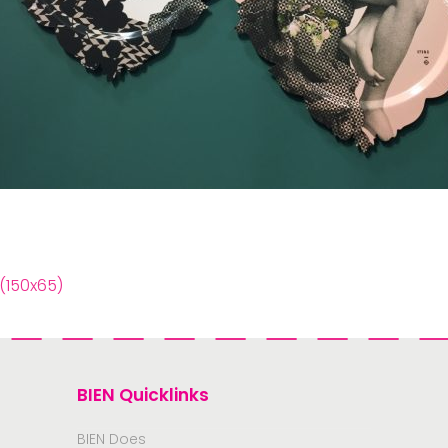
(150x65)
BIEN Quicklinks
BIEN Does