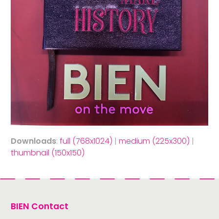
Downloads
:
full (768x1024)
|
medium (225x300)
|
thumbnail (150x150)
BIEN Contact