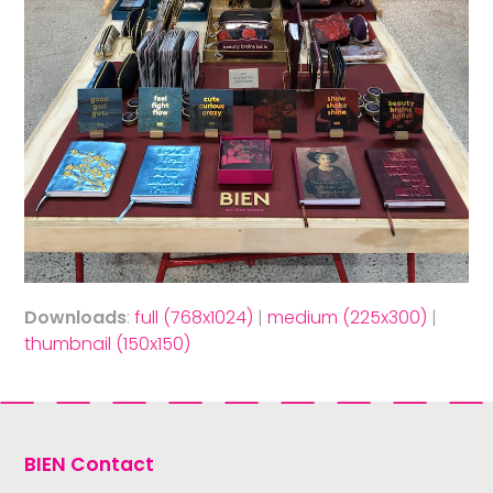
Downloads
:
full (768x1024)
|
medium (225x300)
|
thumbnail (150x150)
BIEN Contact