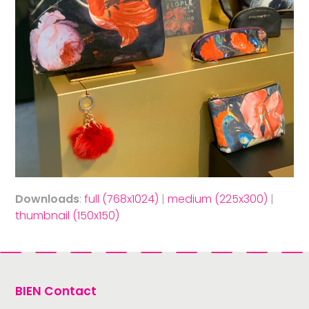
Downloads
:
full (768x1024)
|
medium (225x300)
|
thumbnail (150x150)
BIEN Contact