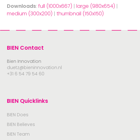
Downloads
:
full (1000x667)
|
large (980x654)
|
medium (300x200)
|
thumbnail (150x150)
BIEN Contact
Bien Innovation
duetz@bieninnovation.nl
+31 6 54 79 54 60
BIEN Quicklinks
BIEN Does
BIEN Believes
BIEN Team