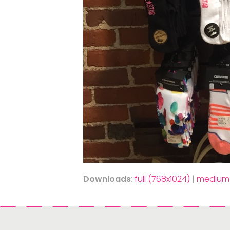
Downloads
:
full (768x1024)
|
medium 