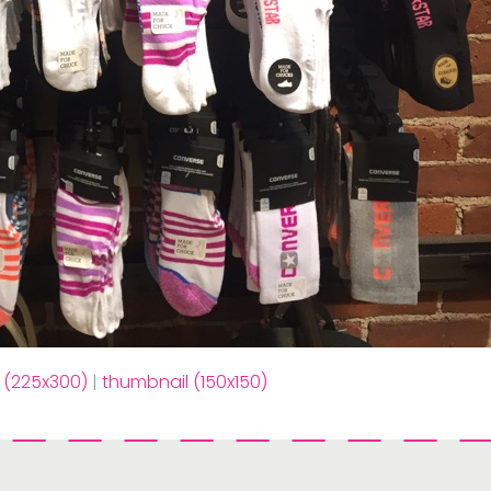
(225x300)
|
thumbnail (150x150)