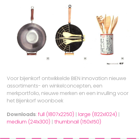
Voor bijenkorf ontwikkelde BIEN innovation nieuwe
assortiments- en winkelconcepten, een
merkportfolio, nieuwe merken en een invulling voor
het Bijenkorf woonboek
Downloads
:
full (1807x2250)
|
large (822x1024)
|
medium (241x300)
|
thumbnail (150x150)