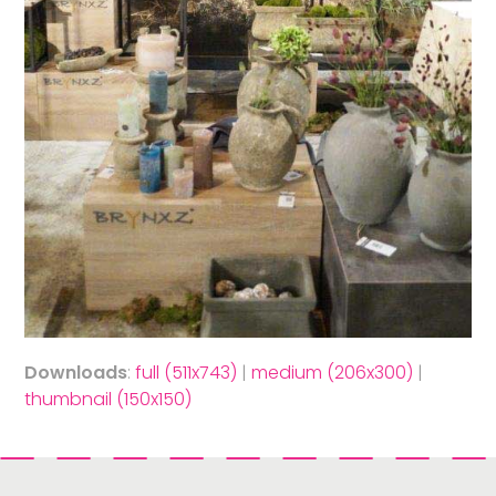
Downloads
:
full (511x743)
|
medium (206x300)
|
thumbnail (150x150)