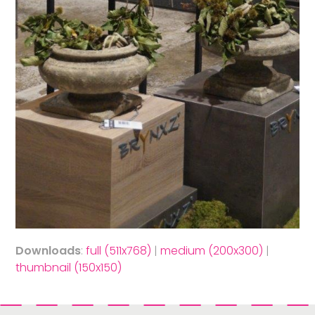
Downloads
:
full (511x768)
|
medium (200x300)
|
thumbnail (150x150)