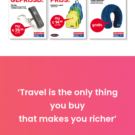
‘Travel is the only thing
you buy
that makes you richer’