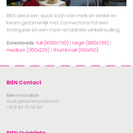
BIEN deed een quick scan van merk en winkel en
kwam gezamenlijk met Connections tot een
styleguide en een meer rendabele winkelinvulling.
Downloads
:
full (1000x750)
|
large (980x735)
|
medium (300x225)
|
thumbnail (150x150)
BIEN Contact
Bien Innovation
duetz@bieninnovation.nl
+31 6 54 79 54 60