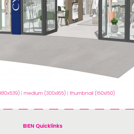
(980x539)
|
medium (300x165)
|
thumbnail (150x150)
BIEN Quicklinks