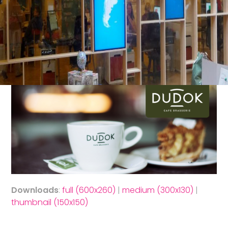
Downloads
:
full (600x260)
|
medium (300x130)
|
thumbnail (150x150)