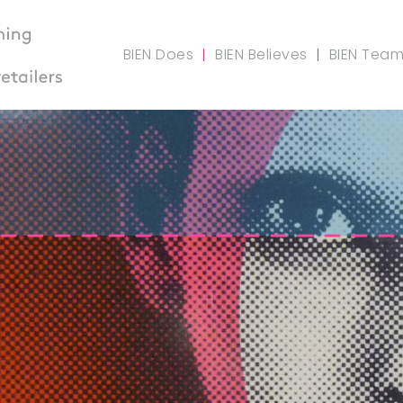
BIEN Does
BIEN Believes
BIEN Tea