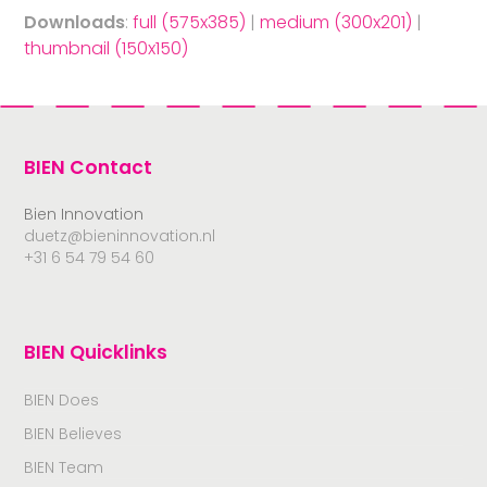
Downloads
:
full (575x385)
|
medium (300x201)
|
thumbnail (150x150)
BIEN Contact
Bien Innovation
duetz@bieninnovation.nl
+31 6 54 79 54 60
BIEN Quicklinks
BIEN Does
BIEN Believes
BIEN Team