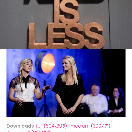
Downloads
:
full (694x395)
|
medium (300x171)
|