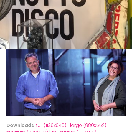
Downloads
:
full (1136x640)
|
large (980x552)
|