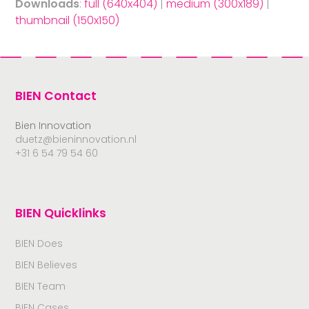
Downloads
:
full (640x404)
|
medium (300x189)
|
thumbnail (150x150)
BIEN Contact
Bien Innovation
duetz@bieninnovation.nl
+31 6 54 79 54 60
BIEN Quicklinks
BIEN Does
BIEN Believes
BIEN Team
BIEN Cases