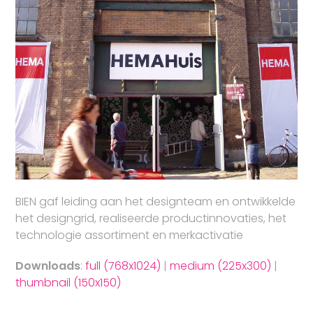
BIEN gaf leiding aan het designteam en ontwikkelde
het designgrid, realiseerde productinnovaties, het
technologie assortiment en merkactivatie
Downloads
:
full (768x1024)
|
medium (225x300)
|
thumbnail (150x150)