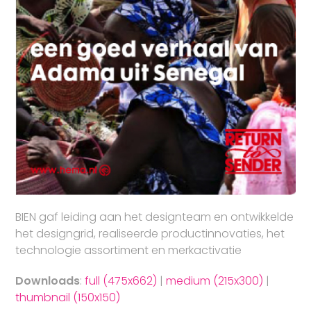
BIEN gaf leiding aan het designteam en ontwikkelde
het designgrid, realiseerde productinnovaties, het
technologie assortiment en merkactivatie
Downloads
:
full (475x662)
|
medium (215x300)
|
thumbnail (150x150)