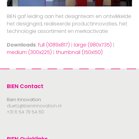
BIEN gaf leiding aan het designteam en ontwikkelde
het designgrid, realiseerde productinnovaties, het
technologie assortiment en merkactivatie
Downloads
:
full (1089x817)
|
large (980x735)
|
medium (300x225)
|
thumbnail (150x150)
BIEN Contact
Bien Innovation
duetz@bieninnovation.nl
+31 6 54 79 54 60