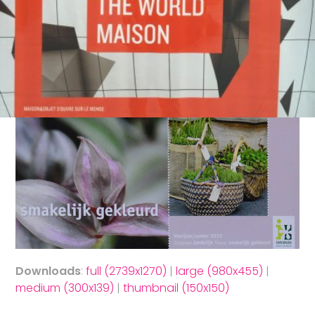
Downloads
:
full (2739x1270)
|
large (980x455)
|
medium (300x139)
|
thumbnail (150x150)