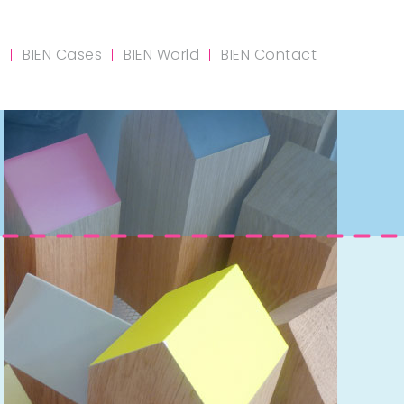
m
BIEN Cases
BIEN World
BIEN Contact