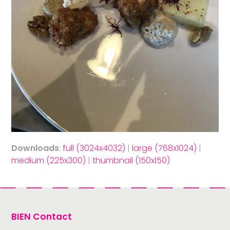
Downloads
:
full (3024x4032)
|
large (768x1024)
|
medium (225x300)
|
thumbnail (150x150)
BIEN Contact