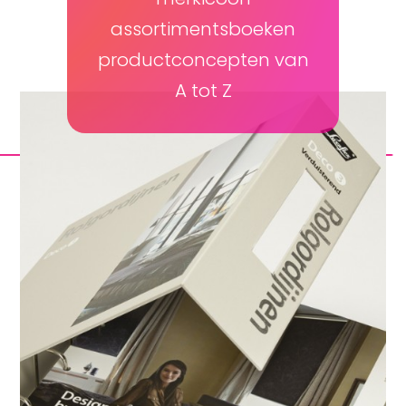
assortimentsboeken
productconcepten van
A tot Z