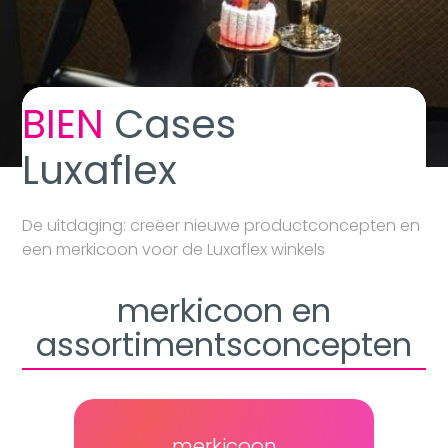
BIEN
Cases
Luxaflex
De uitdaging: creëer nieuwe productconcepten en
een merkicoon voor de Luxaflex winkels
merkicoon en
assortimentsconcepten
merkicoon