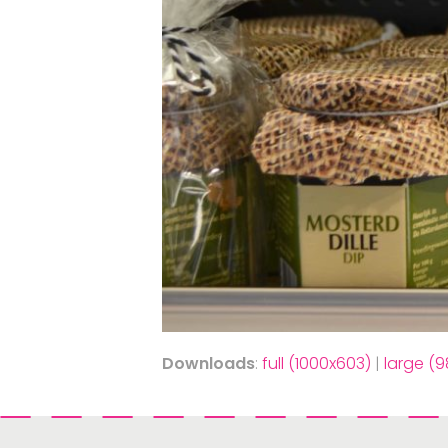
Downloads
:
full (1000x603)
|
large (9