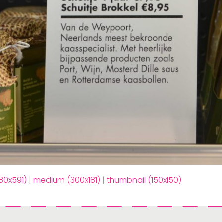
80x591)
|
medium (300x181)
|
thumbnail (150x150)