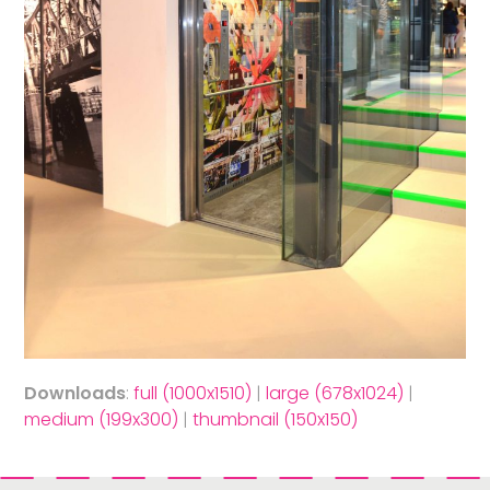
Downloads
:
full (1000x1510)
|
large (678x1024)
|
medium (199x300)
|
thumbnail (150x150)