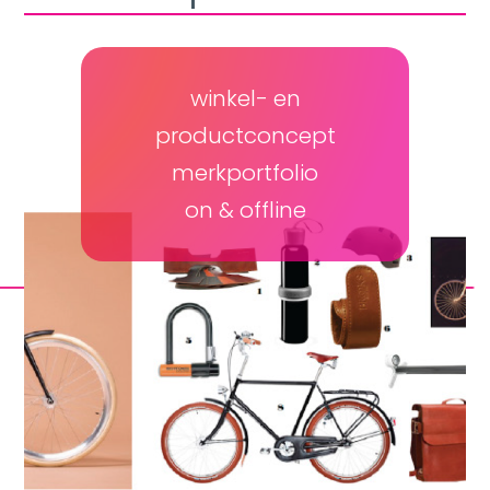
winkel- en
productconcept
merkportfolio
on & offline