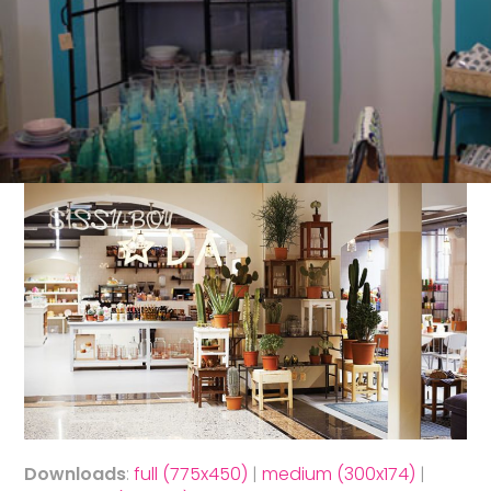
Downloads
:
full (775x450)
|
medium (300x174)
|