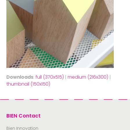
Downloads
:
full (370x515)
|
medium (216x300)
|
thumbnail (150x150)
BIEN Contact
Bien Innovation