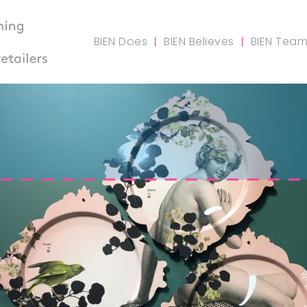
BIEN Does
BIEN Believes
BIEN Tea