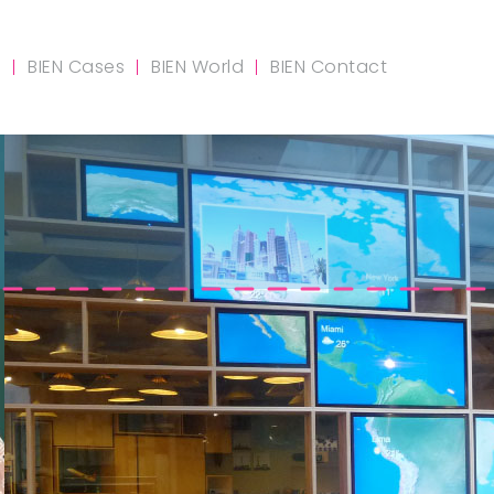
m
BIEN Cases
BIEN World
BIEN Contact