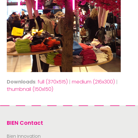
Downloads
:
full (370x515)
|
medium (216x300)
|
thumbnail (150x150)
BIEN Contact
Bien Innovation