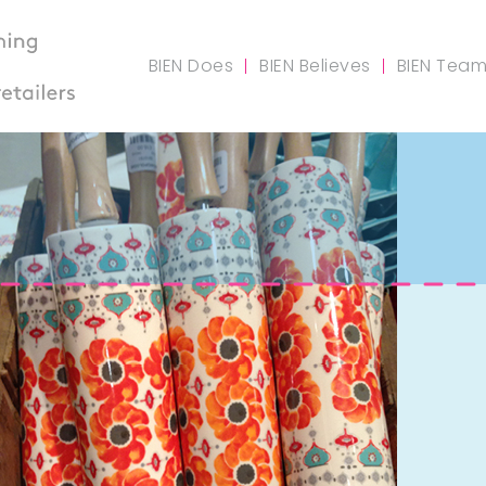
BIEN Does
BIEN Believes
BIEN Tea