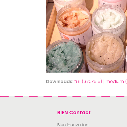
Downloads
:
full (370x515)
|
medium (
BIEN Contact
Bien Innovation