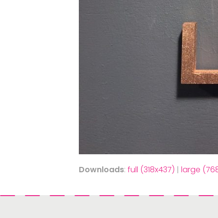
Downloads
:
full (318x437)
|
large (76