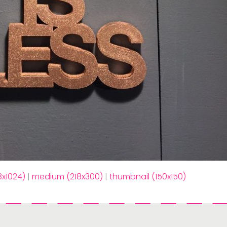
8x1024)
|
medium (218x300)
|
thumbnail (150x150)