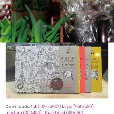
Downloads
:
full (1024x560)
|
large (980x536)
|
medium (300x164)
|
thumbnail (150x150)